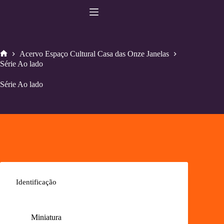
Pular
para
o
conteúdo
Acervo Espaço Cultural Casa das Onze Janelas
Home
Série Ao lado
Série Ao lado
Identificação
Miniatura