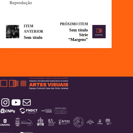
Reprodução
PRÓXIMO ITEM
ITEM
Sem título
ANTERIOR
Série
Sem título
“Margens”
Instagram
YouTube
Contatos