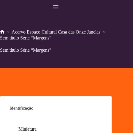
Pular
para
o
conteúdo
Acervo Espaço Cultural Casa das Onze Janelas
Home
Sem título Série “Margens”
Sem título Série “Margens”
Identificação
Miniatura