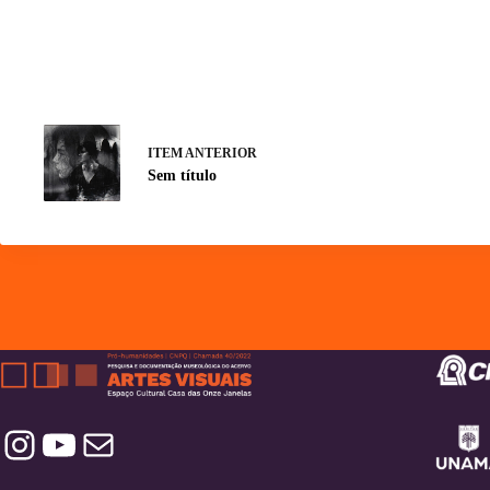
ITEM ANTERIOR
Sem título
Instagram
YouTube
Contatos