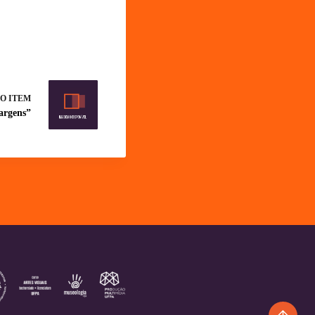
O ITEM
argens”