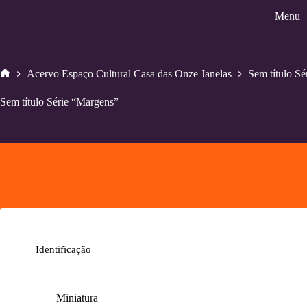
Pular
Menu
para
o
conteúdo
Acervo Espaço Cultural Casa das Onze Janelas
Sem título S
Home
Sem título Série “Margens”
Identificação
Miniatura