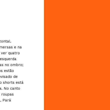
ontal.
bmersas e na
ver quatro
 esquerda
as no ombro;
os estão
visado de
o shorts está
a. No canto
m roupas
, Pará