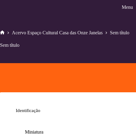
Pular
Menu
para
o
conteúdo
Acervo Espaço Cultural Casa das Onze Janelas
Sem título
Home
Sem título
Identificação
Miniatura