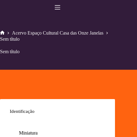
Pular
para
o
conteúdo
Acervo Espaço Cultural Casa das Onze Janelas
Home
Sem título
Sem título
Identificação
Miniatura