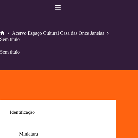
Pular
para
o
conteúdo
Acervo Espaço Cultural Casa das Onze Janelas
Home
Sem título
Sem título
Identificação
Miniatura