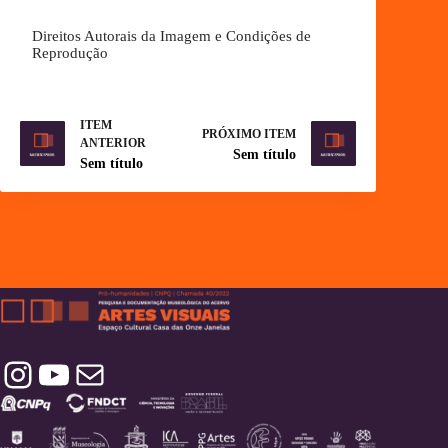
Direitos Autorais da Imagem e Condições de
Reprodução
ITEM
PRÓXIMO ITEM
ANTERIOR
Sem título
Sem título
Instagram
YouTube
Contatos