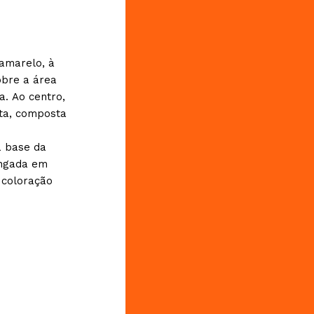
amarelo, à
obre a área
. Ao centro,
eta, composta
a base da
ongada em
 coloração