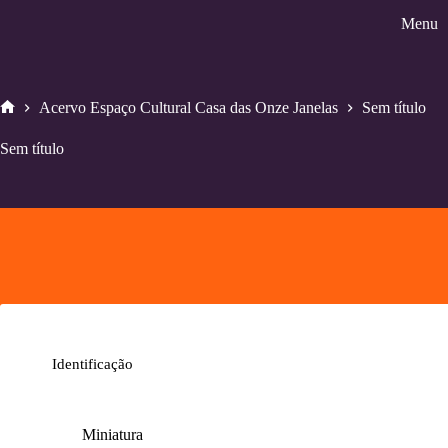
Pular
Menu
para
o
conteúdo
Acervo Espaço Cultural Casa das Onze Janelas
Sem título
Home
Sem título
Identificação
Miniatura