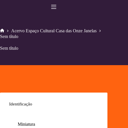
Pular
para
o
conteúdo
Acervo Espaço Cultural Casa das Onze Janelas
Home
Sem título
Sem título
Identificação
Miniatura