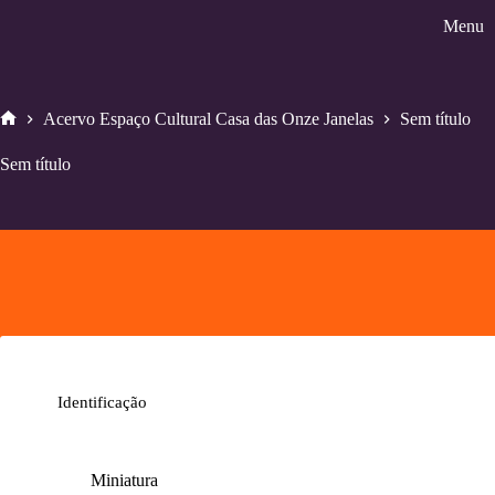
Pular
Menu
para
o
conteúdo
Acervo Espaço Cultural Casa das Onze Janelas
Sem título
Home
Sem título
Identificação
Miniatura