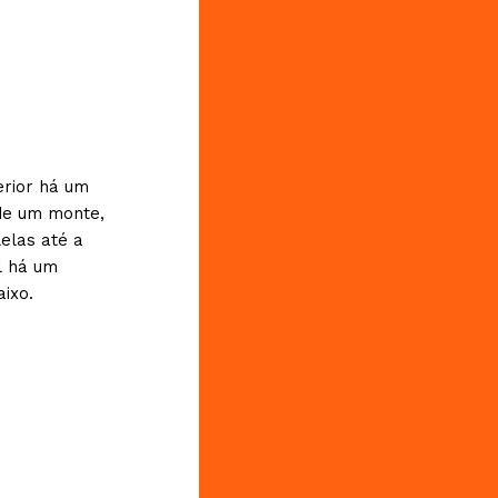
erior há um
de um monte,
elas até a
l há um
ixo.