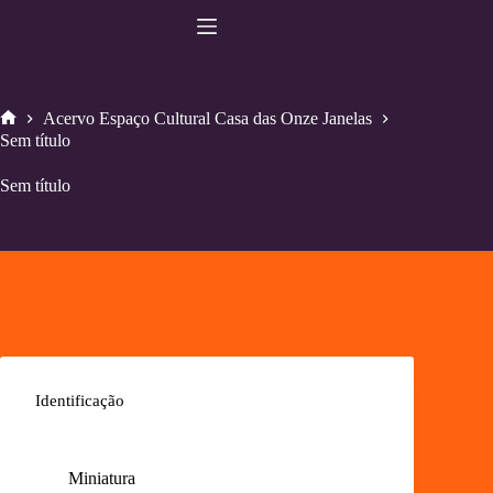
Pular
para
o
conteúdo
Acervo Espaço Cultural Casa das Onze Janelas
Home
Sem título
Sem título
Identificação
Miniatura