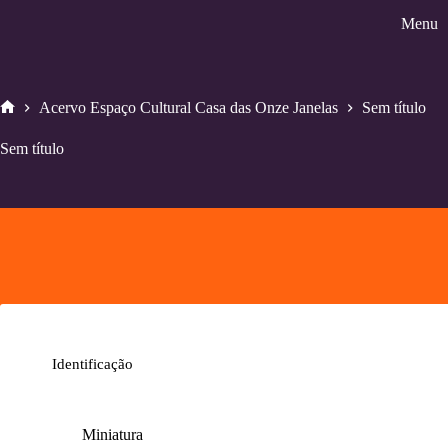
Pular
Menu
para
o
conteúdo
Acervo Espaço Cultural Casa das Onze Janelas
Sem título
Home
Sem título
Identificação
Miniatura