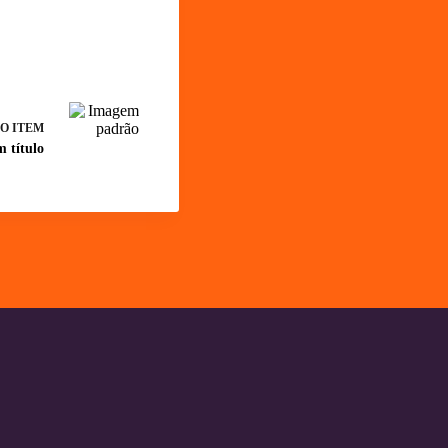
O ITEM
m título