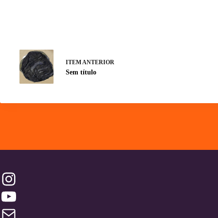
ITEM ANTERIOR
Sem título
Instagram
YouTube
Contatos