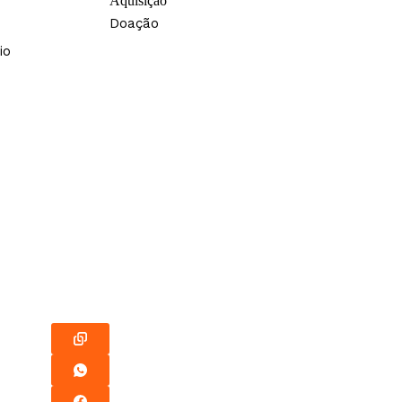
Aquisição
Doação
io