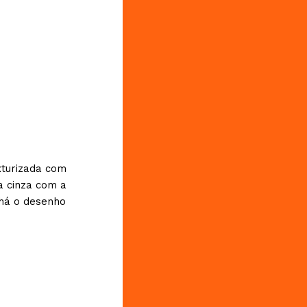
xturizada com
xa cinza com a
 há o desenho