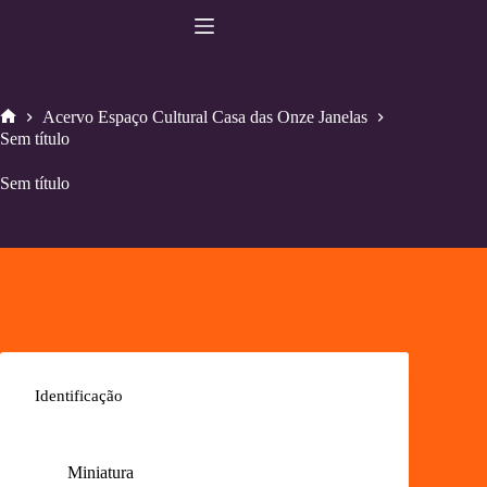
Pular
para
o
conteúdo
Acervo Espaço Cultural Casa das Onze Janelas
Home
Sem título
Sem título
Identificação
Miniatura