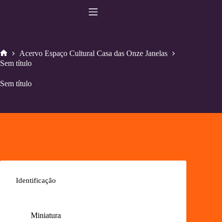
Pular
para
o
conteúdo
Acervo Espaço Cultural Casa das Onze Janelas
Home
Sem título
Sem título
Identificação
Miniatura