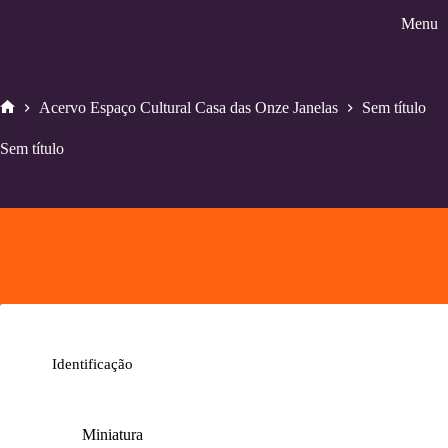
Pular
Menu
para
o
conteúdo
Acervo Espaço Cultural Casa das Onze Janelas
Sem título
Home
Sem título
Identificação
Miniatura