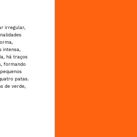
r irregular,
onalidades
forma,
 intensa,
a, há traços
a, formando
á pequenos
quatro patas.
s de verde,