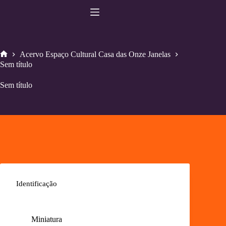
Pular
para
o
conteúdo
Acervo Espaço Cultural Casa das Onze Janelas
Home
Sem título
Sem título
Identificação
Miniatura