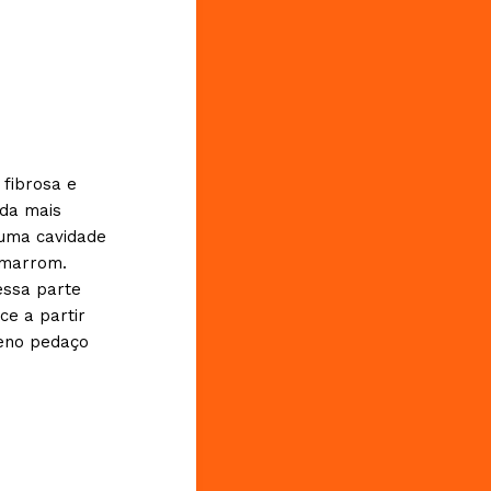
 fibrosa e
ada mais
 uma cavidade
 marrom.
essa parte
ce a partir
ueno pedaço