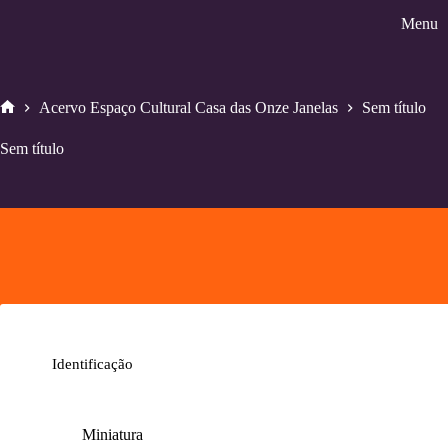
Pular
Menu
para
o
conteúdo
Acervo Espaço Cultural Casa das Onze Janelas
Sem título
Home
Sem título
Identificação
Miniatura