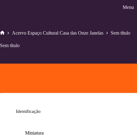
Pular
Menu
para
o
conteúdo
Acervo Espaço Cultural Casa das Onze Janelas
Sem título
Home
Sem título
Identificação
Miniatura