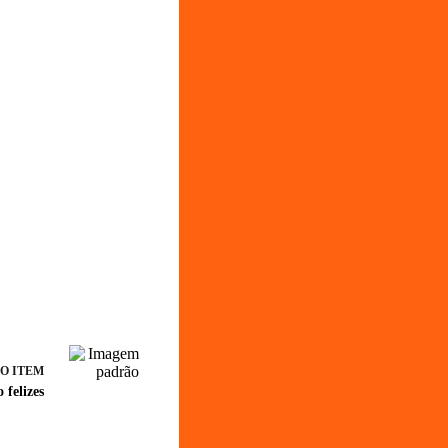
O ITEM
 felizes