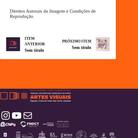
Direitos Autorais da Imagem e Condições de
Reprodução
ITEM
PRÓXIMO ITEM
ANTERIOR
Sem título
Sem título
Instagram
YouTube
Contatos