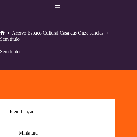
Pular
para
o
conteúdo
Acervo Espaço Cultural Casa das Onze Janelas
Home
Sem título
Sem título
Identificação
Miniatura