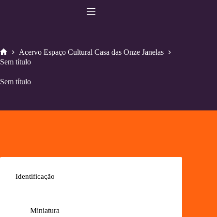
Pular
para
o
conteúdo
Acervo Espaço Cultural Casa das Onze Janelas
Home
Sem título
Sem título
Identificação
Miniatura