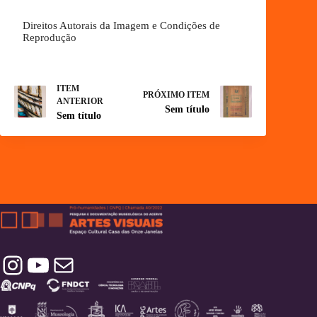
Direitos Autorais da Imagem e Condições de
Reprodução
ITEM
PRÓXIMO ITEM
ANTERIOR
Sem título
Sem título
Instagram
YouTube
Contatos