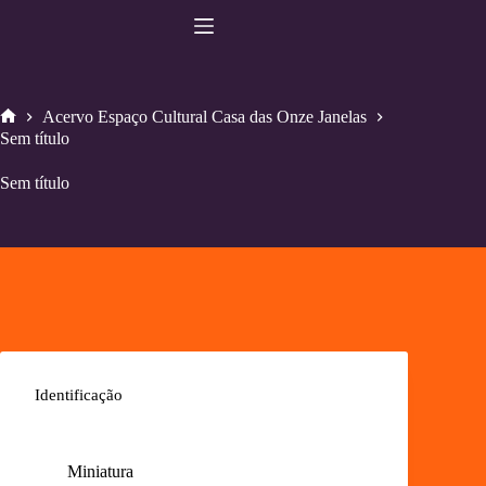
Pular
para
o
conteúdo
Acervo Espaço Cultural Casa das Onze Janelas
Home
Sem título
Sem título
Identificação
Miniatura