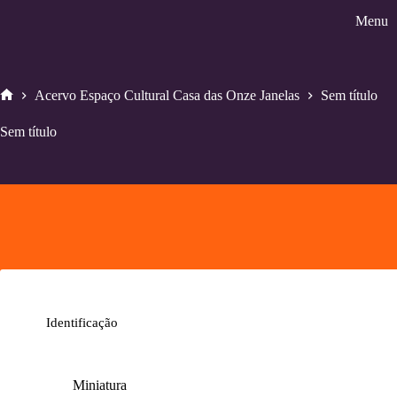
Pular
Menu
para
o
conteúdo
Acervo Espaço Cultural Casa das Onze Janelas
Sem título
Home
Sem título
Identificação
Miniatura