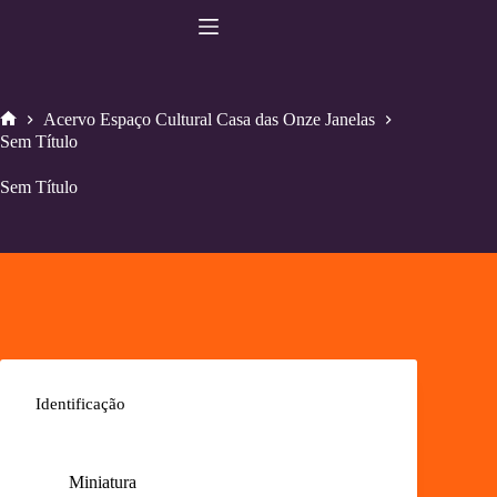
Pular
para
o
conteúdo
Acervo Espaço Cultural Casa das Onze Janelas
Home
Sem Título
Sem Título
Identificação
Miniatura