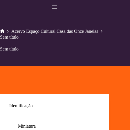
Pular
para
o
conteúdo
Acervo Espaço Cultural Casa das Onze Janelas
Home
Sem título
Sem título
Identificação
Miniatura