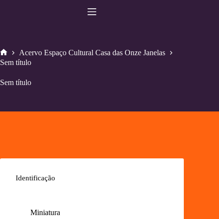
Pular
para
o
conteúdo
Acervo Espaço Cultural Casa das Onze Janelas
Home
Sem título
Sem título
Identificação
Miniatura