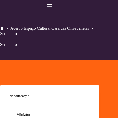
Pular
para
o
conteúdo
Acervo Espaço Cultural Casa das Onze Janelas
Home
Sem título
Sem título
Identificação
Miniatura