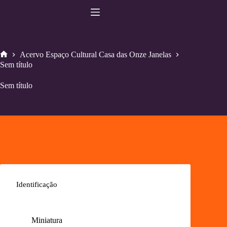
Pular
para
o
conteúdo
Acervo Espaço Cultural Casa das Onze Janelas
Home
Sem título
Sem título
Identificação
Miniatura