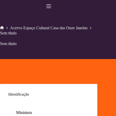
Pular
para
o
conteúdo
Acervo Espaço Cultural Casa das Onze Janelas
Home
Sem título
Sem título
Identificação
Miniatura