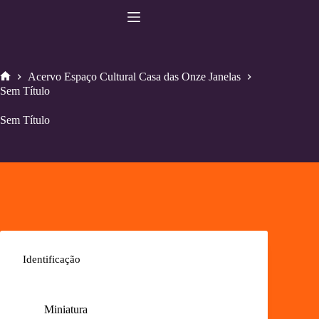
Pular
para
o
conteúdo
Acervo Espaço Cultural Casa das Onze Janelas
Home
Sem Título
Sem Título
Identificação
Miniatura