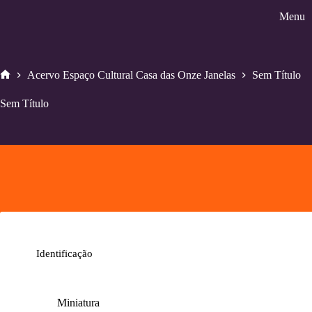
Pular
Menu
para
o
conteúdo
Acervo Espaço Cultural Casa das Onze Janelas
Sem Título
Home
Sem Título
Identificação
Miniatura