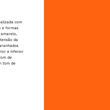
ealizada com
s e formas
 amarelo,
tensão da
maranhados
or e inferior
tom de
em tom de