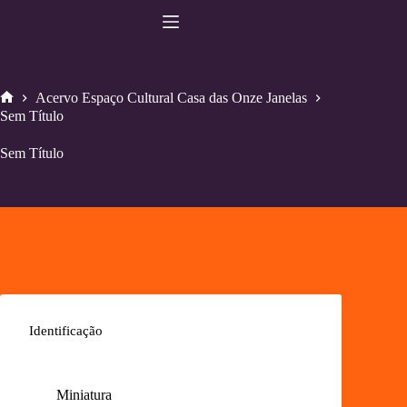
Pular
para
o
conteúdo
Acervo Espaço Cultural Casa das Onze Janelas
Home
Sem Título
Sem Título
Identificação
Miniatura