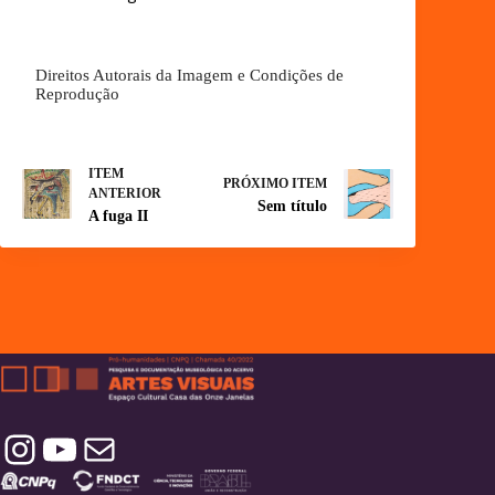
Direitos Autorais da Imagem e Condições de
Reprodução
ITEM
PRÓXIMO ITEM
ANTERIOR
Sem título
A fuga II
Instagram
YouTube
Contatos