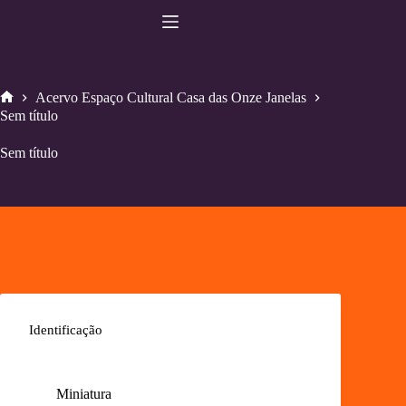
Pular
para
o
conteúdo
Acervo Espaço Cultural Casa das Onze Janelas
Home
Sem título
Sem título
Identificação
Miniatura