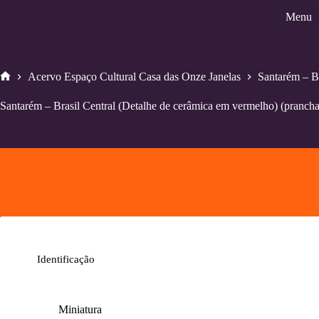
Pular
Menu
para
o
conteúdo
Acervo Espaço Cultural Casa das Onze Janelas
Santarém – Br
Home
Santarém – Brasil Central (Detalhe de cerâmica em vermelho) (prancha
Identificação
Miniatura