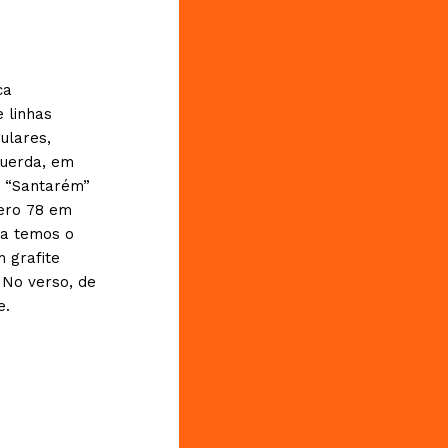
ca
 linhas
ulares,
querda, em
 “Santarém”
mero 78 em
ta temos o
 grafite
 No verso, de
e.