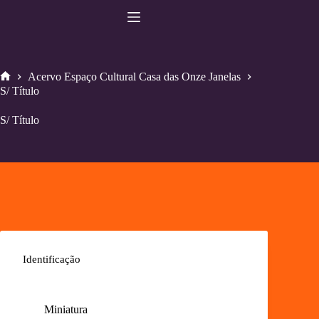
Pular
para
o
conteúdo
Acervo Espaço Cultural Casa das Onze Janelas
Home
S/ Título
S/ Título
Identificação
Miniatura