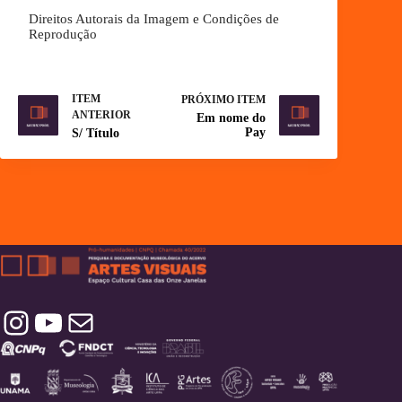
Direitos Autorais da Imagem e Condições de
Reprodução
ITEM
PRÓXIMO ITEM
ANTERIOR
Em nome do
Pay
S/ Título
Instagram
YouTube
Contatos