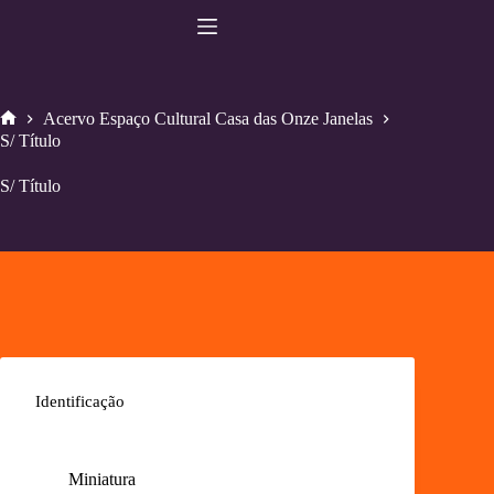
Pular
para
o
conteúdo
Acervo Espaço Cultural Casa das Onze Janelas
Home
S/ Título
S/ Título
Identificação
Miniatura