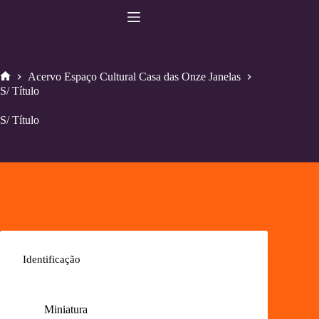
Pular
para
o
conteúdo
Acervo Espaço Cultural Casa das Onze Janelas
Home
S/ Título
S/ Título
Identificação
Miniatura