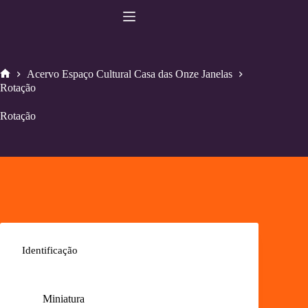
Pular
para
o
conteúdo
Acervo Espaço Cultural Casa das Onze Janelas
Home
Rotação
Rotação
Identificação
Miniatura