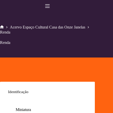
Pular
para
o
conteúdo
Acervo Espaço Cultural Casa das Onze Janelas
Home
Renda
Renda
Identificação
Miniatura