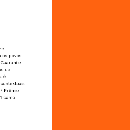
ze
m os povos
Guarani e
os de
a é
contextuais
2º Prêmio
21 como