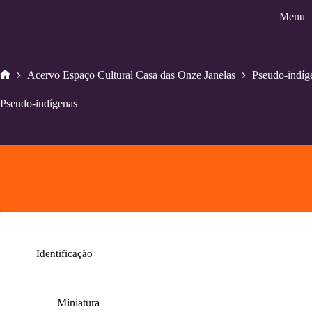
Pular
Menu
para
o
conteúdo
Acervo Espaço Cultural Casa das Onze Janelas
Pseudo-indíg
Home
Pseudo-indígenas
Identificação
Miniatura