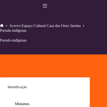
Pular
para
o
conteúdo
Acervo Espaço Cultural Casa das Onze Janelas
Home
Pseudo-indígenas
Pseudo-indígenas
Identificação
Miniatura