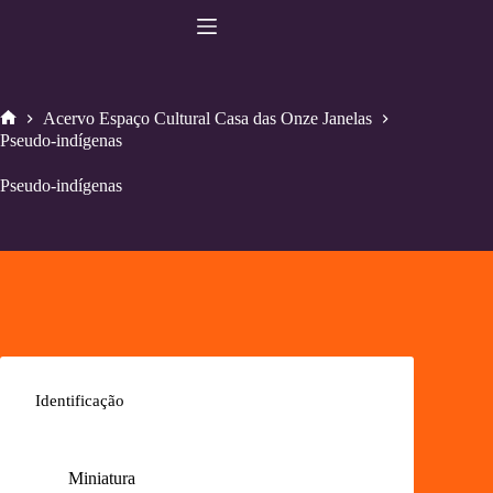
Pular
para
o
conteúdo
Acervo Espaço Cultural Casa das Onze Janelas
Home
Pseudo-indígenas
Pseudo-indígenas
Identificação
Miniatura