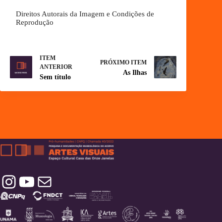
Direitos Autorais da Imagem e Condições de
Reprodução
ITEM
PRÓXIMO ITEM
ANTERIOR
As Ilhas
Sem título
Instagram
YouTube
Contatos