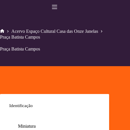
Pular
para
o
conteúdo
Acervo Espaço Cultural Casa das Onze Janelas
Home
Praça Batista Campos
Praça Batista Campos
Identificação
Miniatura