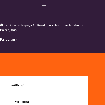
Pular
para
o
conteúdo
Acervo Espaço Cultural Casa das Onze Janelas
Home
Paisagismo
Paisagismo
Identificação
Miniatura