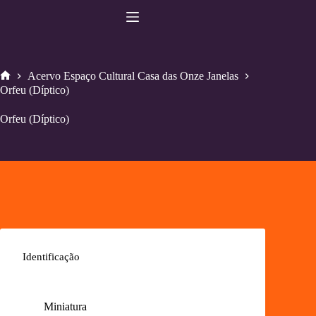
Pular
para
o
conteúdo
Acervo Espaço Cultural Casa das Onze Janelas
Home
Orfeu (Díptico)
Orfeu (Díptico)
Identificação
Miniatura