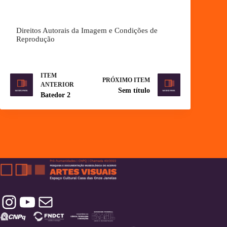
Direitos Autorais da Imagem e Condições de
Reprodução
ITEM
PRÓXIMO ITEM
ANTERIOR
Sem título
Batedor 2
Instagram
YouTube
Contatos