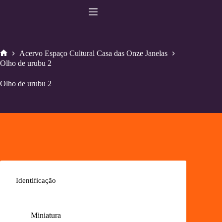
Pular
para
o
conteúdo
Acervo Espaço Cultural Casa das Onze Janelas
Home
Olho de urubu 2
Olho de urubu 2
Identificação
Miniatura