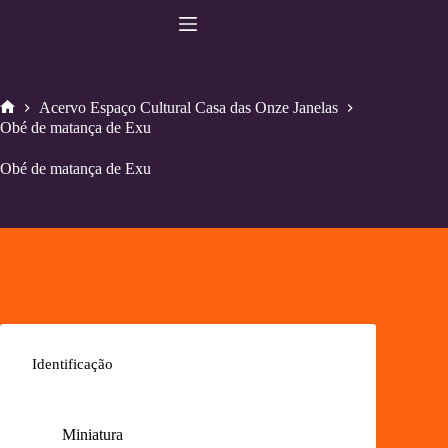
Pular
para
o
conteúdo
Acervo Espaço Cultural Casa das Onze Janelas
Home
Obé de matança de Exu
Obé de matança de Exu
Identificação
Miniatura