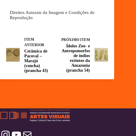
Direitos Autorais da Imagem e Condições de
Reprodução
ITEM
PRÓXIMO ITEM
ANTERIOR
Ídolos Zoo- e
Antropomorfos
Cerâmica de
de índios
Pacoval –
extintos da
Marajó
Amazonia
(concha)
(prancha 54)
(prancha 43)
Instagram
YouTube
Contatos