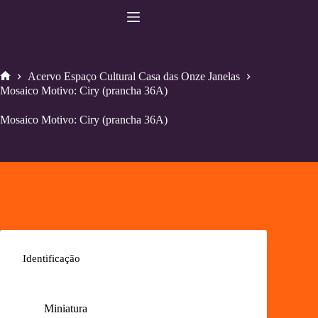
Pular
para
o
conteúdo
Acervo Espaço Cultural Casa das Onze Janelas
Home
Mosaico Motivo: Ciry (prancha 36A)
Mosaico Motivo: Ciry (prancha 36A)
Identificação
Miniatura