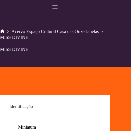
Pular
para
o
conteúdo
Acervo Espaço Cultural Casa das Onze Janelas
Home
MISS DIVINE
MISS DIVINE
Identificação
Miniatura