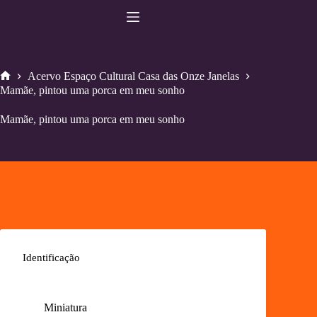
Pular
para
o
conteúdo
Acervo Espaço Cultural Casa das Onze Janelas
Home
Mamãe, pintou uma porca em meu sonho
Mamãe, pintou uma porca em meu sonho
Identificação
Miniatura